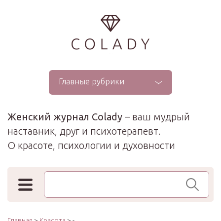
...
Главные рубрики
Женский журнал Colady
– ваш мудрый
наставник, друг и психотерапевт.
О красоте, психологии и духовности
Поиск по сайту
Главная
>
Красота
> -