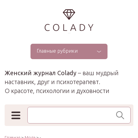
...
Главные рубрики
Женский журнал Colady
– ваш мудрый
наставник, друг и психотерапевт.
О красоте, психологии и духовности
Поиск по сайту
Главная
>
Мода
> -