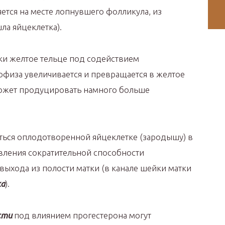
ется на месте лопнувшего фолликула, из
ла яйцеклетка).
ки желтое тельце под содействием
физа увеличивается и превращается в желтое
может продуцировать намного больше
ться оплодотворенной яйцеклетке (зародышу) в
вления сократительной способности
выхода из полости матки (в канале шейки матки
ка
).
сти
под влиянием прогестерона могут