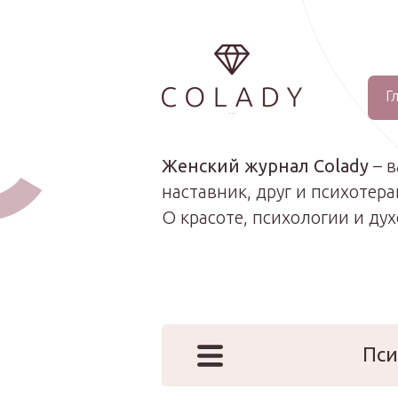
Г
...
Женский журнал Colady
– 
наставник, друг и психотера
О красоте, психологии и ду
Пси
Наши эк