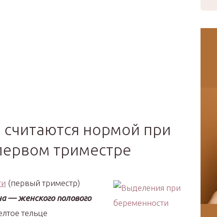
 считаются нормой при
первом триместре
ти
(первый триместр)
а — женского полового
елтое тельце