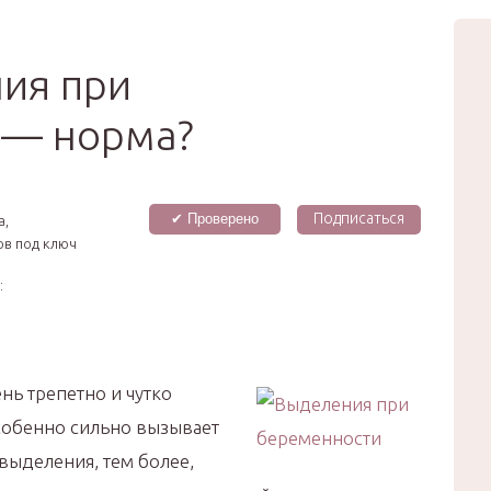
вью
Мода
Звёзды
Зд
Сертификат
ия при
 — норма?
Подписаться
✔ Проверено
а,
ов под ключ
:
ь трепетно и чутко
собенно сильно вызывает
выделения, тем более,