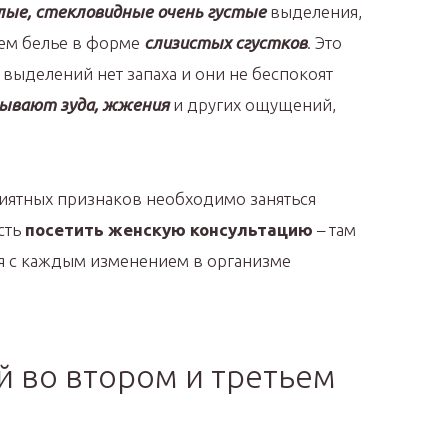
елые, стекловидные очень густые
выделения,
ем белье в форме
слизистых сгустков
. Это
у выделений нет запаха и они не беспокоят
зывают зуда, жжения
и других ощущений,
риятных признаков необходимо заняться
сть
посетить женскую консультацию
– там
ся с каждым изменением в организме
 во втором и третьем