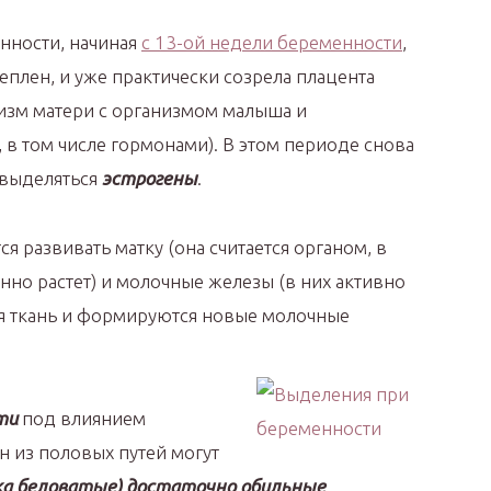
нности, начиная
с 13-ой недели беременности
,
еплен, и уже практически созрела плацента
низм матери с организмом малыша и
 в том числе гормонами). В этом периоде снова
 выделяться
эстрогены
.
я развивать матку (она считается органом, в
нно растет) и молочные железы (в них активно
ая ткань и формируются новые молочные
ти
под влиянием
 из половых путей могут
ка беловатые) достаточно обильные