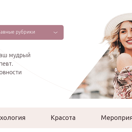
лавные рубрики
ваш мудрый
певт.
ховности
хология
Красота
Меропри
сперты
Расскажи о себе!
Ла