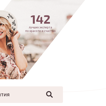
142
лучших эксперта
по красоте и счастью
ятия
йфстайл