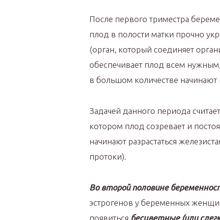
После первого триместра береме
плод в полости матки прочно укр
(орган, который соединяет орга
обеспечивает плод всем нужным,
в большом количестве начинают
Задачей данного периода считаетс
котором плод созревает и постоя
начинают разрастаться железист
протоки).
Во второй половине беременнос
эстрогенов у беременных женщин
появиться
бесцветные (или слег