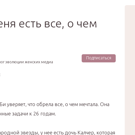
вью
Мода
Звёзды
Зд
Сертификат
еня есть все, о чем
Подписаться
лог эволюции женских медиа
:
 уверяет, что обрела все, о чем мечтала. Она
ные задачи к 26 годам.
одной звезды, у нее есть дочь Калчер, которая