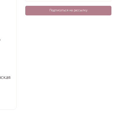
о
ская