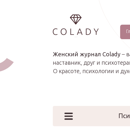
Г
...
Женский журнал Colady
– 
наставник, друг и психотера
О красоте, психологии и ду
Пси
Наши эк