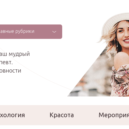
лавные рубрики
ваш мудрый
певт.
ховности
хология
Красота
Меропри
сперты
Расскажи о себе!
Ла