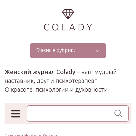
...
Главные рубрики
Женский журнал Colady
– ваш мудрый
наставник, друг и психотерапевт.
О красоте, психологии и духовности
Поиск по сайту
Главная
>
Новости Звёзд
> -