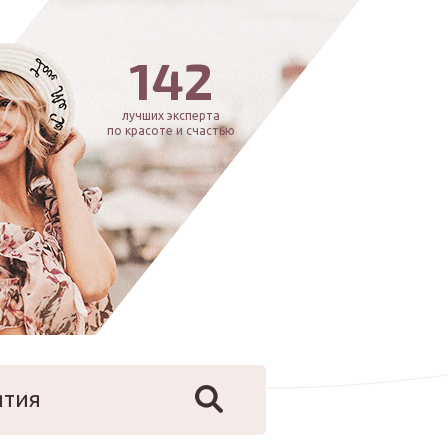
142
лучших эксперта
по красоте и счастью
ятия
йфстайл