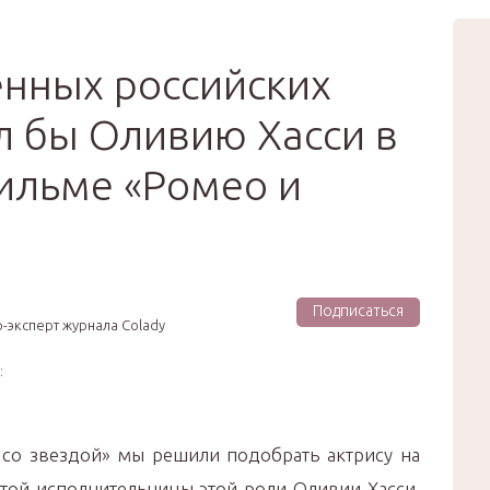
вью
Мода
Звёзды
Зд
Сертификат
енных российских
л бы Оливию Хасси в
ильме «Ромео и
Подписаться
-эксперт журнала Colady
:
 со звездой» мы решили подобрать актрису на
той исполнительницы этой роли Оливии Хасси.