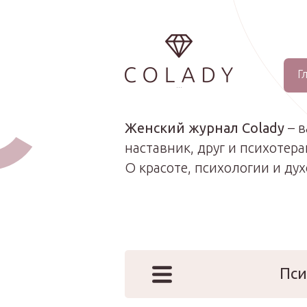
Г
...
Женский журнал Colady
– 
наставник, друг и психотера
О красоте, психологии и ду
Пси
Наши эк