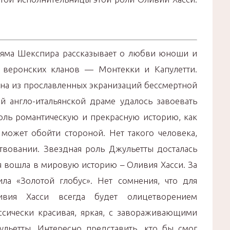
льяма Шекспира рассказывает о любви юноши и
веронских кланов — Монтекки и Капулетти.
дна из прославленных экранизаций бессмертной
й англо-итальянской драме удалось завоевать
толь романтическую и прекрасную историю, как
 может обойти стороной. Нет такого человека,
твовании. Звездная роль Джульетты досталась
я вошла в мировую историю – Оливия Хасси. За
ла «Золотой глобус». Нет сомнения, что для
вия Хасси всегда будет олицетворением
сически красивая, яркая, с завораживающими
льетты. Интересно представить, кто бы смог