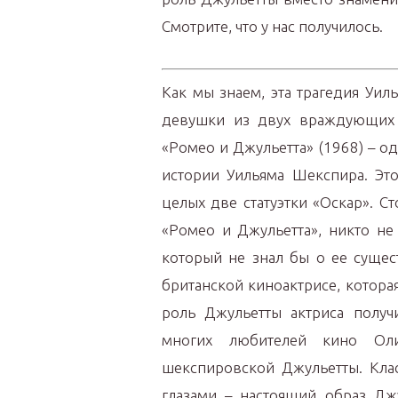
Смотрите, что у нас получилось.
Как мы знаем, эта трагедия Уи
девушки из двух враждующих 
«Ромео и Джульетта» (1968) – о
истории Уильяма Шекспира. Это
целых две статуэтки «Оскар». С
«Ромео и Джульетта», никто не
который не знал бы о ее сущес
британской киноактрисе, котора
роль Джульетты актриса получи
многих любителей кино Оли
шекспировской Джульетты. Клас
глазами – настоящий образ Джу