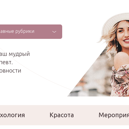
лавные рубрики
ваш мудрый
певт.
ховности
хология
Красота
Меропри
сперты
Расскажи о себе!
Ла