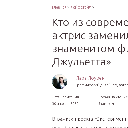
Интер
Главная
>
Лайфстайл
> -
Кто из соврем
актрис замени
знаменитом ф
Джульетта»
Лара Лоурен
Графический дизайнер, автор
Дата написания:
Время на чтение
30 апреля 2020
3 минуты
В рамках проекта «Эксперимент
роль Джульетты вместо знамени