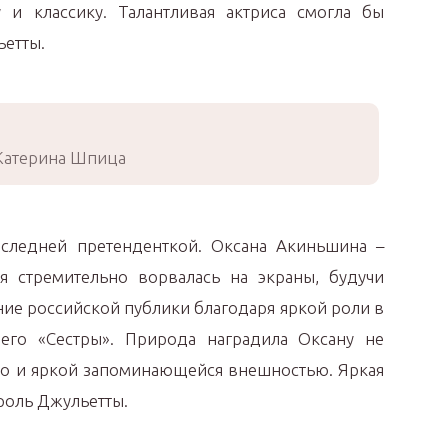
 и классику. Талантливая актриса смогла бы
ьетты.
Катерина Шпица
следней претенденткой. Оксана Акиньшина –
ая стремительно ворвалась на экраны, будучи
ние российской публики благодаря яркой роли в
его «Сестры». Природа наградила Оксану не
но и яркой запоминающейся внешностью. Яркая
роль Джульетты.