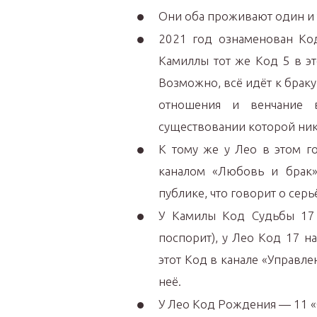
Они оба проживают один и 
2021 год ознаменован Код
Камиллы тот же Код 5 в эт
Возможно, всё идёт к браку
отношения и венчание 
существовании которой никт
К тому же у Лео в этом г
каналом «Любовь и брак»
публике, что говорит о сер
У Камилы Код Судьбы 17 
поспорит), у Лео Код 17 н
этот Код в канале «Управле
неё.
У Лео Код Рождения — 11 «С