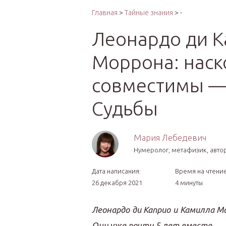
Интер
Главная
>
Тайные знания
> -
Леонардо ди К
Моррона: наск
совместимы —
Судьбы
Мария Лебедевич
Нумеролог, метафизик, авто
Дата написания:
Время на чтение
26 декабря 2021
4 минуты
Леонардо ди Каприо и Камилла Мо
Они уже почти 5 лет вместе.