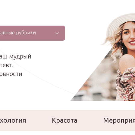
лавные рубрики
ваш мудрый
певт.
ховности
хология
Красота
Меропри
сперты
Расскажи о себе!
Ла