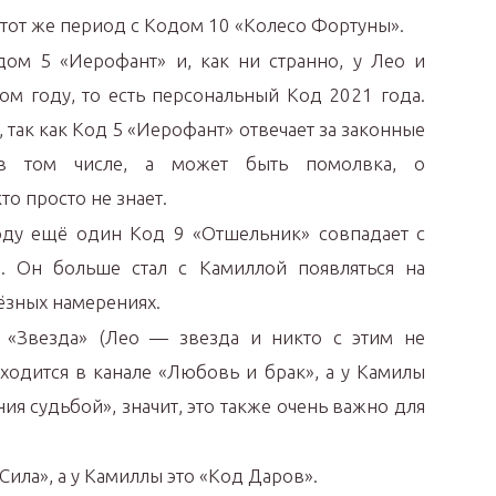
тот же период с Кодом 10 «Колесо Фортуны».
ом 5 «Иерофант» и, как ни странно, у Лео и
ом году, то есть персональный Код 2021 года.
, так как Код 5 «Иерофант» отвечает за законные
в том числе, а может быть помолвка, о
о просто не знает.
оду ещё один Код 9 «Отшельник» совпадает с
. Он больше стал с Камиллой появляться на
ьёзных намерениях.
«Звезда» (Лео — звезда и никто с этим не
аходится в канале «Любовь и брак», а у Камилы
ния судьбой», значит, это также очень важно для
ила», а у Камиллы это «Код Даров».