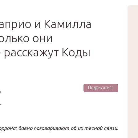
вью
Мода
Звёзды
Зд
Сертификат
априо и Камилла
олько они
 расскажут Коды
Подписаться
р
:
ррона: давно поговаривают об их тесной связи.