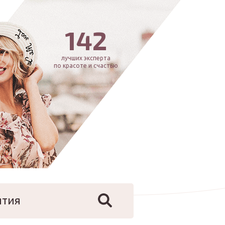
142
лучших эксперта
по красоте и счастью
ятия
йфстайл