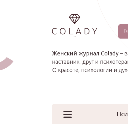
Г
...
Женский журнал Colady
– 
наставник, друг и психотера
О красоте, психологии и ду
Пси
Наши эк