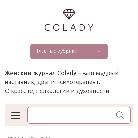
...
Главные рубрики
Женский журнал Colady
– ваш мудрый
наставник, друг и психотерапевт.
О красоте, психологии и духовности
Поиск по сайту
Главная
>
Лайфстайл
> -