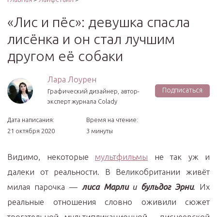
«Лис и пёс»: девушка спасла
лисёнка и он стал лучшим
другом её собаки
Лара Лоурен
Подписаться
Графический дизайнер, автор-
эксперт журнала Colady
Дата написания:
Время на чтение:
21 октября 2020
3 минуты
Видимо, некоторые
мультфильмы
не так уж и
далеки от реальности. В Великобритании живёт
милая парочка —
лиса Марли
и
бульдог Эрни
. Их
реальные отношения словно оживили сюжет
трогательной мультипликационной диснеевской