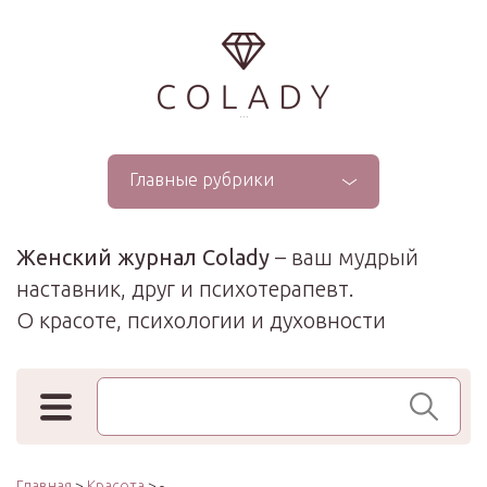
...
Главные рубрики
Женский журнал Colady
– ваш мудрый
наставник, друг и психотерапевт.
О красоте, психологии и духовности
Поиск по сайту
Главная
>
Красота
> -