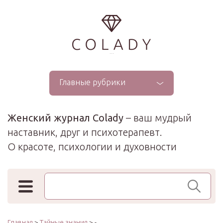
...
Главные рубрики
Женский журнал Colady
– ваш мудрый
наставник, друг и психотерапевт.
О красоте, психологии и духовности
Поиск по сайту
Главная
>
Тайные знания
> -