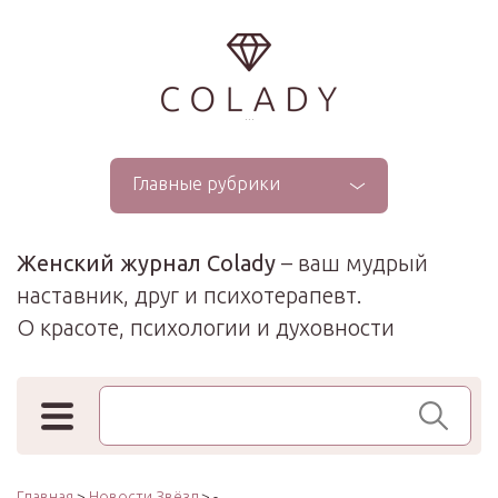
...
Главные рубрики
Женский журнал Colady
– ваш мудрый
наставник, друг и психотерапевт.
О красоте, психологии и духовности
Поиск по сайту
Главная
>
Новости Звёзд
> -