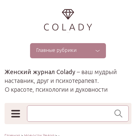
...
Главные рубрики
Женский журнал Colady
– ваш мудрый
наставник, друг и психотерапевт.
О красоте, психологии и духовности
Поиск по сайту
Главная
>
Новости Звёзд
> -