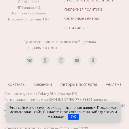
© 2012–2026
ИП Капцов А.Б.
Рекламная политика
Все права защищены.
Кризисные центры
16+
Возрастной рейтинг
Карта сайта
Присоединяйтесь к нашим сообществам
в социальных сетях
Контакты
Вакансии
Авторы и эксперты
Реклама
Сетевое издание «Colady.RU» (Колэди.РУ)
Регистрационный номер
СМИ ЭЛ № ФС 77 - 78961
, выдано
Федеральной службой по надзору в сфере связи, информационных
Этот сайт использует cookie для хранения данных. Продолжая
технологий и массовых коммуникаций (Роскомнадзор) 28 августа
использовать сайт, Вы даете свое согласие на работу с этими
2020 года. Возрастная категория сайта: 16+
файлами.
OK
Время работы редакции: пн — пт, 10:00 — 19:00