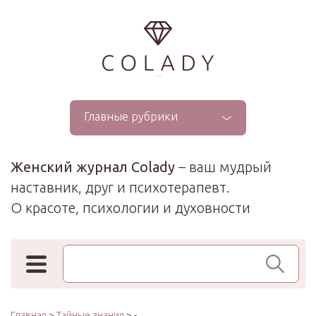
...
Главные рубрики
Женский журнал Colady
– ваш мудрый
наставник, друг и психотерапевт.
О красоте, психологии и духовности
Поиск по сайту
Главная
>
Тайные знания
> -