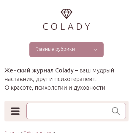
...
Главные рубрики
Женский журнал Colady
– ваш мудрый
наставник, друг и психотерапевт.
О красоте, психологии и духовности
Поиск по сайту
Главная
>
Тайные знания
> -