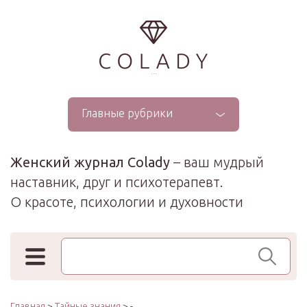
...
Главные рубрики
Женский журнал Colady
– ваш мудрый
наставник, друг и психотерапевт.
О красоте, психологии и духовности
Поиск по сайту
Главная
>
Тайные знания
> -