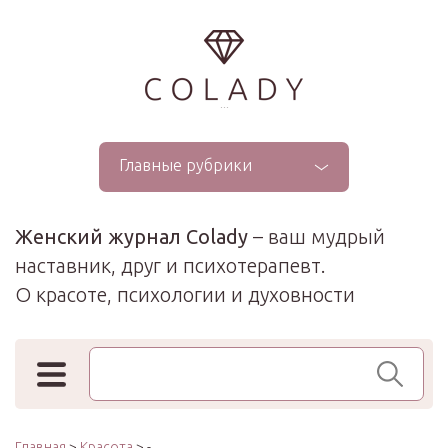
...
Главные рубрики
Женский журнал Colady
– ваш мудрый
наставник, друг и психотерапевт.
О красоте, психологии и духовности
Поиск по сайту
Главная
>
Красота
> -