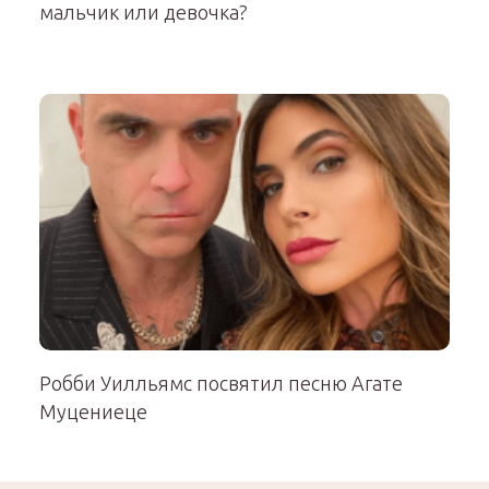
мальчик или девочка?
Робби Уилльямс посвятил песню Агате
Муцениеце