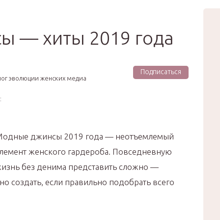
вью
Мода
Звёзды
Зд
Сертификат
ы — хиты 2019 года
Подписаться
лог эволюции женских медиа
:
одные джинсы 2019 года — неотъемлемый
лемент женского гардероба. Повседневную
изнь без денима представить сложно —
но создать, если правильно подобрать всего