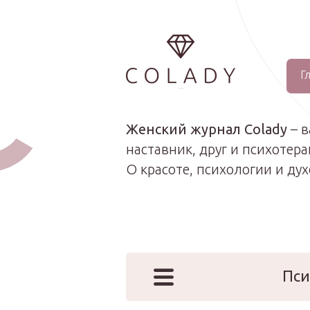
Г
...
Женский журнал Colady
– 
наставник, друг и психотера
О красоте, психологии и ду
Пси
Наши эк