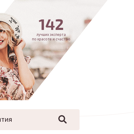
142
лучших эксперта
по красоте и счастью
ятия
йфстайл