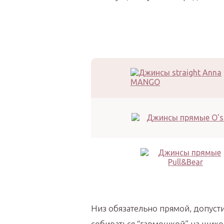
Низ обязательно прямой, допусти
собираться “гармошкой” на щико