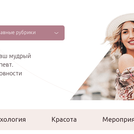
лавные рубрики
ваш мудрый
певт.
ховности
хология
Красота
Меропри
сперты
Расскажи о себе!
Ла