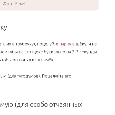
Фото Pexels
ёку
ть их в трубочку), поцелуйте
парня
в щёку, и не
вои губы на его щеке буквально на 2-3 секунды.
 чтобы он понял ваш намёк.
ым (для тугодумов). Поцелуйте его
ямую (для особо отчаянных