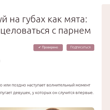
вью
Мода
Звёзды
Зд
Сертификат
 на губах как мята:
 целоваться с парнем
Подписаться
✔ Проверено
:
о или поздно наступает волнительный момент
пугает девушек, у которых он случится впервые.