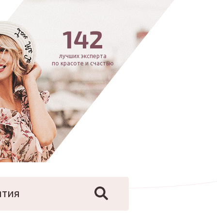
142
лучших эксперта
по красоте и счастью
ятия
йфстайл