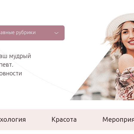
лавные рубрики
ваш мудрый
певт.
ховности
хология
Красота
Меропри
сперты
Расскажи о себе!
Ла