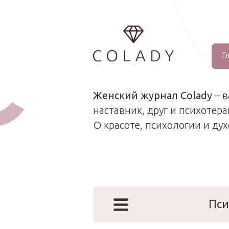
Г
...
Женский журнал Colady
– 
наставник, друг и психотера
О красоте, психологии и ду
Пси
Наши эк