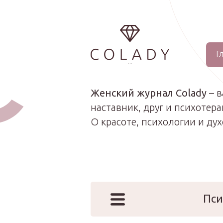
Г
...
Женский журнал Colady
– 
наставник, друг и психотера
О красоте, психологии и ду
Пси
Наши эк