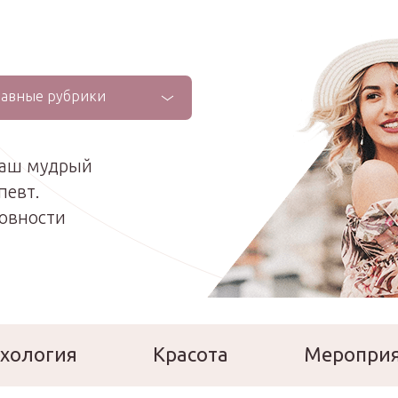
лавные рубрики
ваш мудрый
певт.
ховности
хология
Красота
Меропри
сперты
Расскажи о себе!
Ла