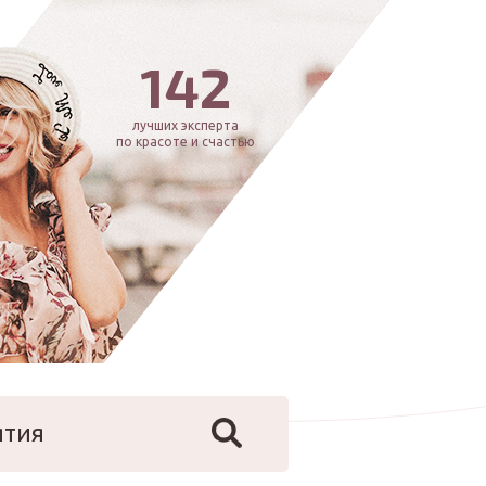
142
лучших эксперта
по красоте и счастью
ятия
йфстайл