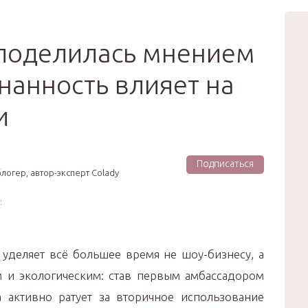
вью
Мода
Звёзды
Зд
Сертификат
поделилась мнением
знанность влияет на
и
Подписаться
логер, автор-эксперт Colady
:
уделяет всё большее время не шоу-бизнесу, а
 и экологическим: став первым амбассадором
а активно ратует за вторичное использование