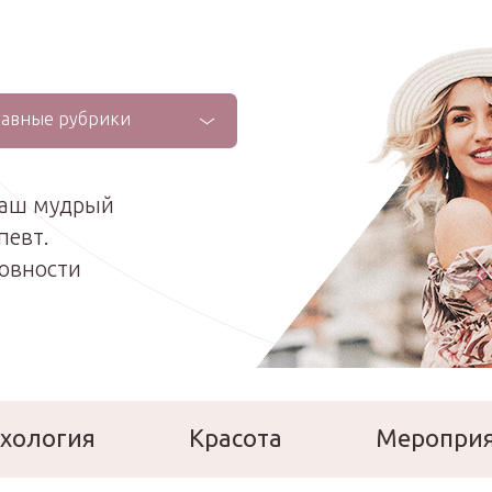
лавные рубрики
ваш мудрый
певт.
ховности
хология
Красота
Меропри
сперты
Расскажи о себе!
Ла