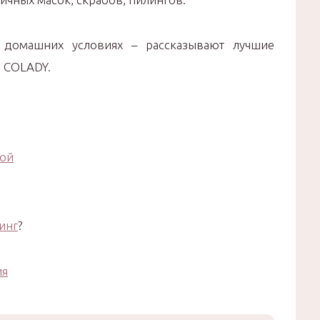
 домашних условиях – рассказывают лучшие
а COLADY.
гой
инг
?
ия