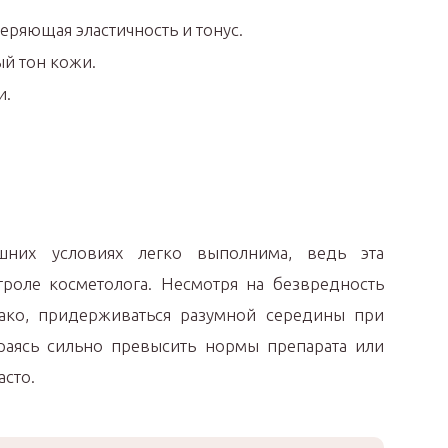
теряющая эластичность и тонус.
ый тон кожи.
и.
них условиях легко выполнима, ведь эта
роле косметолога. Несмотря на безвредность
нако, придерживаться разумной середины при
раясь сильно превысить нормы препарата или
сто.