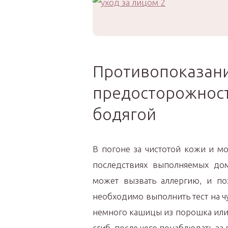
Противопо
предосторожност
бодягой
В погоне за чистотой кожи и 
последствиях выполняемых дома
может вызвать аллергию, и п
необходимо выполнить тест на чу
немного кашицы из порошка или 
сгиб, после чего понаблюдать за