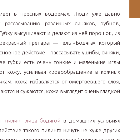
 живет в пресных водоемах. Люди уже давно
рассасыванию различных синяков, рубцов,
Губку высушивают и делают из неё порошок, из
прекрасный препарат — гель «Бодяга», который
сновное действие – рассасывать ушибы, синяки,
аве губки есть очень тонкие и маленькие иглы
ют кожу, усиливая кровообращение в кожных
чкам, кожа избавляется от омертвевшего слоя,
ются и сужаются, кожа выглядит очень гладкой
ют
пилинг лица бодягой
в домашних условиях
действие такого пилинга ничуть не хуже других
илингу – доступность средства ( можно купить в