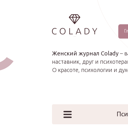
Г
...
Женский журнал Colady
– 
наставник, друг и психотера
О красоте, психологии и ду
Пси
Наши эк