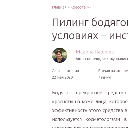
Интер
Главная
>
Красота
> -
Пилинг бодяго
условиях – ин
Марина Павлова
Автор-переводчик, журналист
Дата написания:
Время на чтение
22 мая 2020
7 минут
Бодяга – прекрасное средство 
красноты на коже лица, которое
эффективность этого средства
используется косметологами 
условиях для приготовления разл