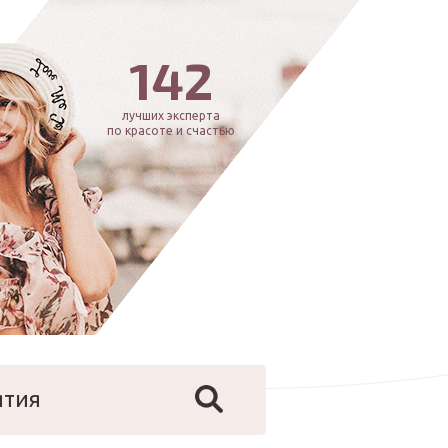
142
лучших эксперта
по красоте и счастью
ятия
йфстайл