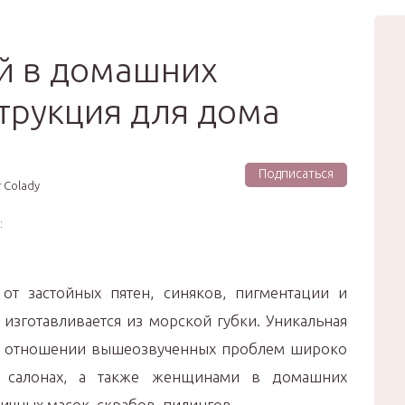
вью
Мода
Звёзды
Зд
Сертификат
й в домашних
струкция для дома
Подписаться
 Colady
:
от застойных пятен, синяков, пигментации и
 изготавливается из морской губки. Уникальная
 в отношении вышеозвученных проблем широко
в салонах, а также женщинами в домашних
ичных масок, скрабов, пилингов.