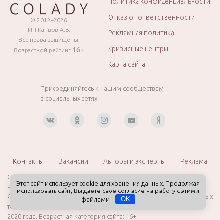
Политика конфиденциальности
Отказ от ответственности
© 2012–2026
ИП Капцов А.Б.
Рекламная политика
Все права защищены.
Кризисные центры
16+
Возрастной рейтинг
Карта сайта
Присоединяйтесь к нашим сообществам
в социальных сетях
Контакты
Вакансии
Авторы и эксперты
Реклама
Сетевое издание «Colady.RU» (Колэди.РУ)
Этот сайт использует cookie для хранения данных. Продолжая
Регистрационный номер
СМИ ЭЛ № ФС 77 - 78961
, выдано
использовать сайт, Вы даете свое согласие на работу с этими
Федеральной службой по надзору в сфере связи, информационных
файлами.
OK
технологий и массовых коммуникаций (Роскомнадзор) 28 августа
2020 года. Возрастная категория сайта: 16+