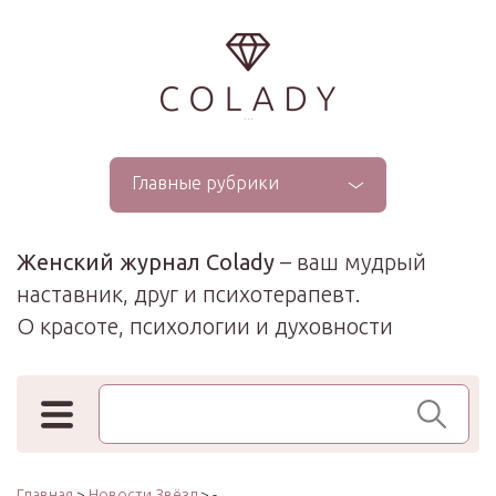
...
Главные рубрики
Женский журнал Colady
– ваш мудрый
наставник, друг и психотерапевт.
О красоте, психологии и духовности
Поиск по сайту
Главная
>
Новости Звёзд
> -