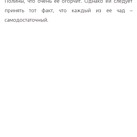
Полины, что очень ее огорчит. Однако ей следует
принять тот факт, что каждый из ее чад –
самодостаточный.