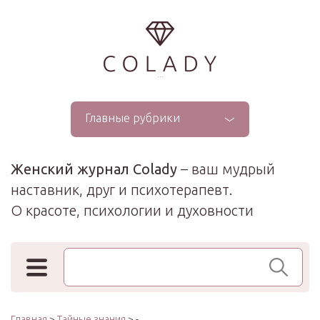
...
Главные рубрики
Женский журнал Colady
– ваш мудрый
наставник, друг и психотерапевт.
О красоте, психологии и духовности
Поиск по сайту
Главная
>
Тайные знания
> -