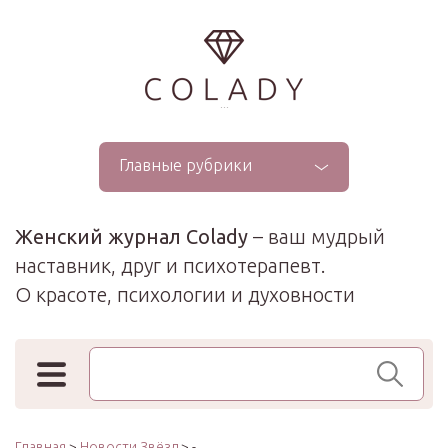
...
Главные рубрики
Женский журнал Colady
– ваш мудрый
наставник, друг и психотерапевт.
О красоте, психологии и духовности
Поиск по сайту
Главная
>
Новости Звёзд
> -