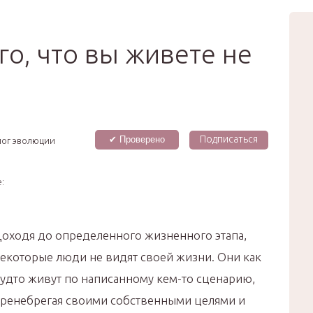
вью
Мода
Звёзды
Зд
Сертификат
го, что вы живете не
Подписаться
✔ Проверено
лог эволюции
:
оходя до определенного жизненного этапа,
екоторые люди не видят своей жизни. Они как
удто живут по написанному кем-то сценарию,
ренебрегая своими собственными целями и