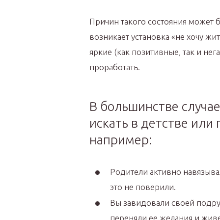
Причин такого состояния может 
возникает установка «не хочу ж
яркие (как позитивные, так и не
проработать.
В большинстве случа
искать в детстве или
например:
Родители активно навязывал
это не поверили.
Вы завидовали своей подру
переняли ее желания и живе