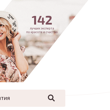
142
лучших эксперта
по красоте и счастью
ятия
йфстайл