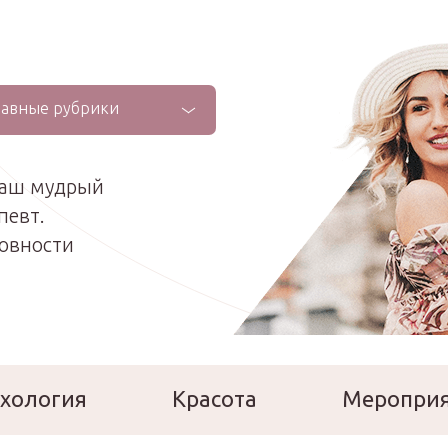
лавные рубрики
ваш мудрый
певт.
ховности
хология
Красота
Меропри
сперты
Расскажи о себе!
Ла