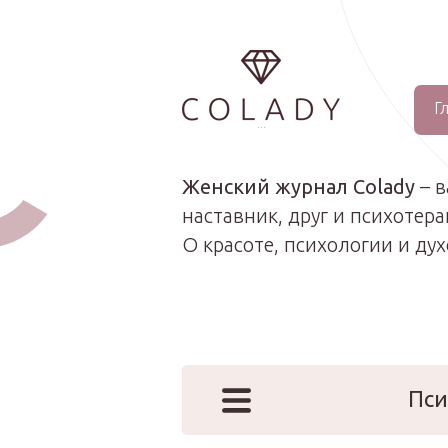
Г
...
Женский журнал Colady
– 
наставник, друг и психотера
О красоте, психологии и ду
Пси
Наши эк