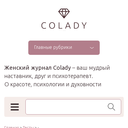
...
Главные рубрики
Женский журнал Colady
– ваш мудрый
наставник, друг и психотерапевт.
О красоте, психологии и духовности
Поиск по сайту
Главная
>
Тесты
> -