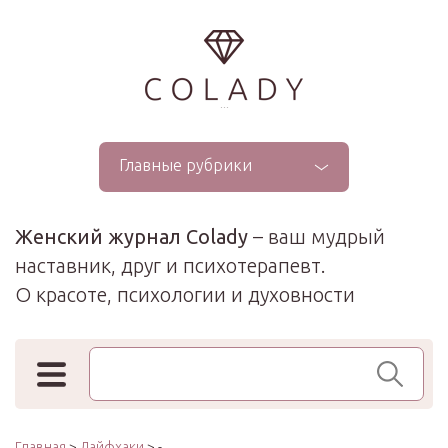
...
Главные рубрики
Женский журнал Colady
– ваш мудрый
наставник, друг и психотерапевт.
О красоте, психологии и духовности
Поиск по сайту
Главная
>
Лайфхаки
> -