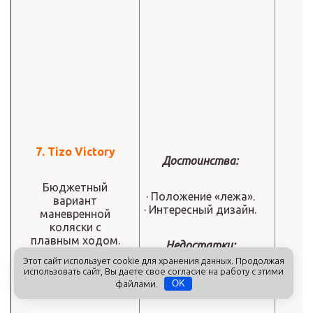
7. Tizo Victory
Достоинства:
Бюджетный
· Положение «лежа».
вариант
· Интересный дизайн.
маневренной
коляски с
плавным ходом.
Недостатки:
Этот сайт использует cookie для хранения данных. Продолжая
использовать сайт, Вы даете свое согласие на работу с этими
Цена всего 2500
· Шум от колес.
файлами.
OK
рублей.