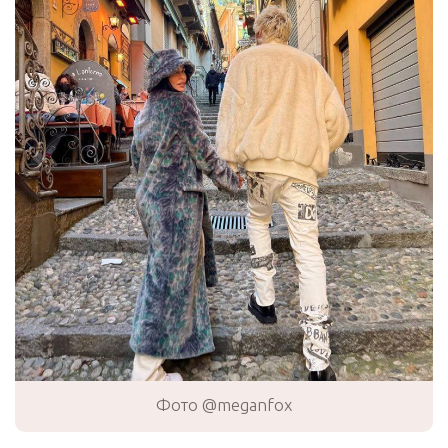
Фото @meganfox