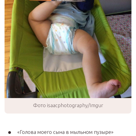
Фото isaacphotography/Imgur
«Голова моего сына в мыльном пузыре»