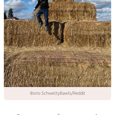
Фото SchwettyBawls/Reddit