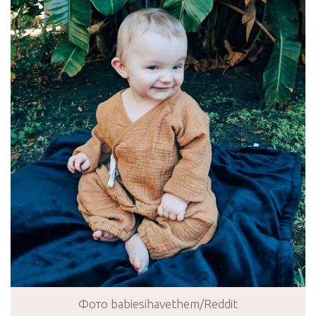
Фото babiesihavethem/Reddit