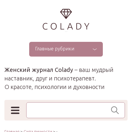
...
Главные рубрики
Женский журнал Colady
– ваш мудрый
наставник, друг и психотерапевт.
О красоте, психологии и духовности
Поиск по сайту
Главная
>
Сила личности
> -