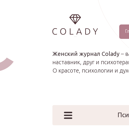
Г
...
Женский журнал Colady
– 
наставник, друг и психотера
О красоте, психологии и ду
Пси
Наши эк