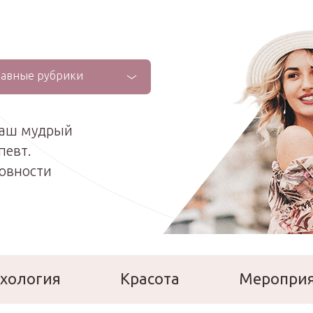
лавные рубрики
ваш мудрый
певт.
ховности
хология
Красота
Меропри
сперты
Расскажи о себе!
Ла