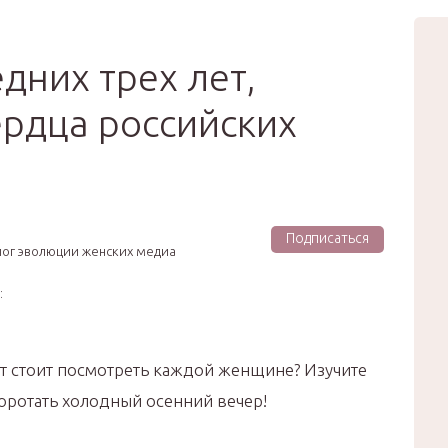
вью
Мода
Звёзды
Зд
Сертификат
дних трех лет,
рдца российских
Подписаться
лог эволюции женских медиа
:
ет стоит посмотреть каждой женщине? Изучите
коротать холодный осенний вечер!