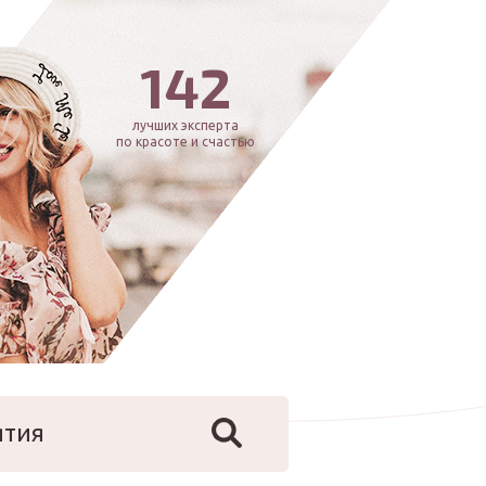
142
лучших эксперта
по красоте и счастью
ятия
йфстайл