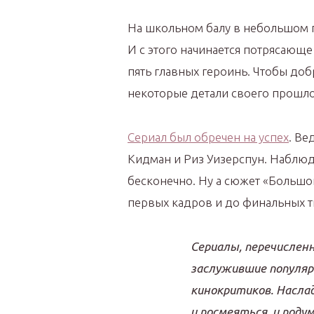
На школьном балу в небольшом 
И с этого начинается потрясающе
пять главных героинь. Чтобы доб
некоторые детали своего прошло
Сериал был обречен на успех
. Ве
Кидман и Риз Уизерспун. Наблюд
бесконечно. Ну а сюжет «Большо
первых кадров и до финальных т
Сериалы, перечислен
заслужившие популяр
кинокритиков. Насла
и посмеяться, и поду