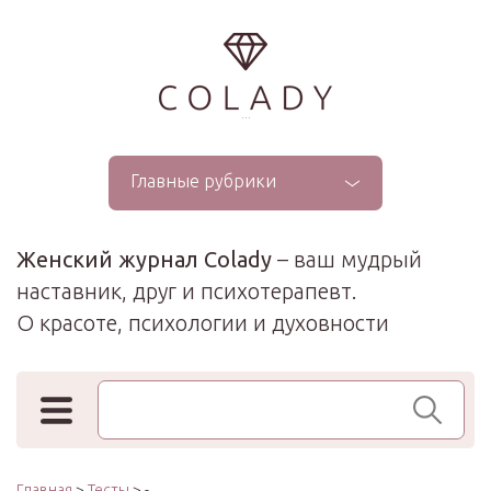
...
Главные рубрики
Женский журнал Colady
– ваш мудрый
наставник, друг и психотерапевт.
О красоте, психологии и духовности
Поиск по сайту
Главная
>
Тесты
> -