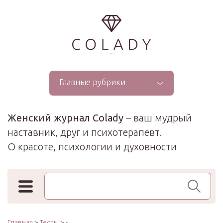
...
Главные рубрики
Женский журнал Colady
– ваш мудрый
наставник, друг и психотерапевт.
О красоте, психологии и духовности
Поиск по сайту
Главная
>
Тесты
> -