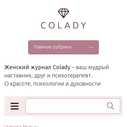
...
Главные рубрики
Женский журнал Colady
– ваш мудрый
наставник, друг и психотерапевт.
О красоте, психологии и духовности
Поиск по сайту
Главная
>
Тесты
> -