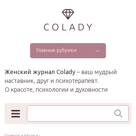
...
Главные рубрики
Женский журнал Colady
– ваш мудрый
наставник, друг и психотерапевт.
О красоте, психологии и духовности
Поиск по сайту
Главная
>
Мода
> -