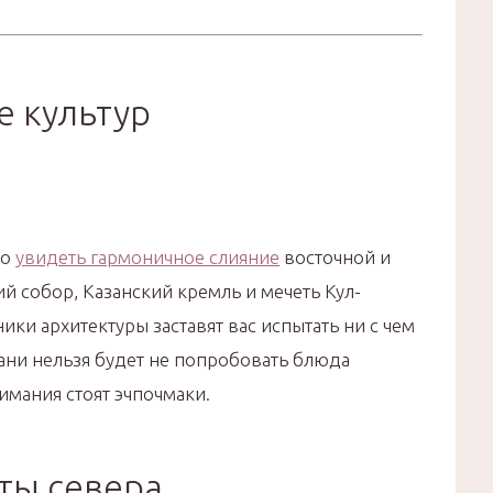
е культур
но
увидеть гармоничное слияние
восточной и
й собор, Казанский кремль и мечеть Кул-
ки архитектуры заставят вас испытать ни с чем
ани нельзя будет не попробовать блюда
имания стоят эчпочмаки.
оты севера