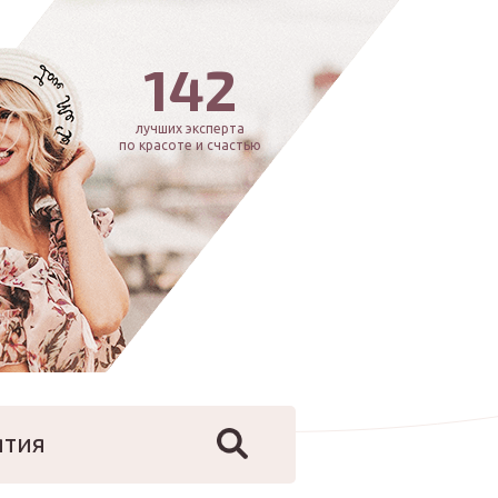
142
лучших эксперта
по красоте и счастью
ятия
йфстайл