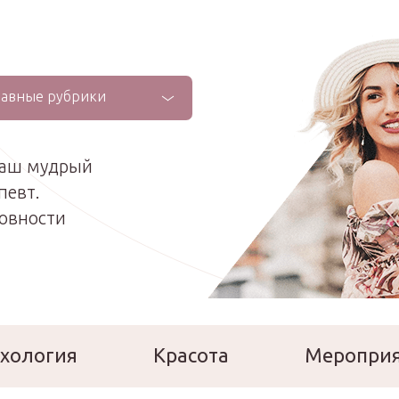
лавные рубрики
ваш мудрый
певт.
ховности
хология
Красота
Меропри
сперты
Расскажи о себе!
Ла