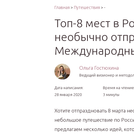
Интер
Главная
>
Путешествия
> -
Топ-8 мест в Р
необычно отп
Международны
Ольга Гостюхина
Ведущий визионер и методо
Дата написания:
Время на чтение
28 января 2020
3 минуты
Хотите отпраздновать 8 марта не
небольшое путешествие по Росси
предлагаем несколько идей, кот