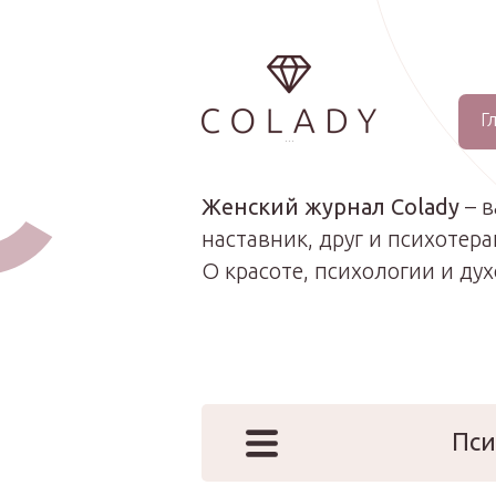
Г
...
Женский журнал Colady
– 
наставник, друг и психотера
О красоте, психологии и ду
Пси
Наши эк