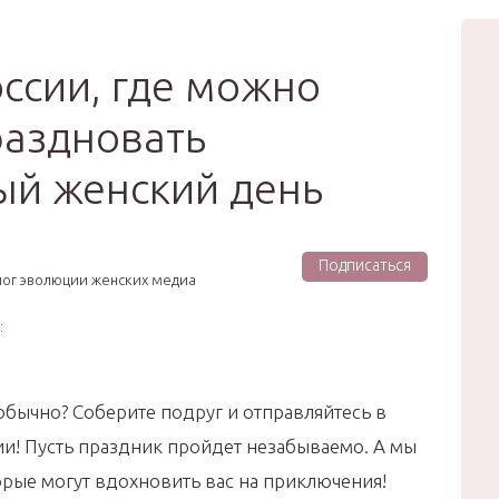
вью
Мода
Звёзды
Зд
Сертификат
оссии, где можно
раздновать
й женский день
Подписаться
лог эволюции женских медиа
:
обычно? Соберите подруг и отправляйтесь в
и! Пусть праздник пройдет незабываемо. А мы
орые могут вдохновить вас на приключения!