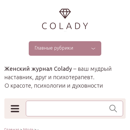
...
Главные рубрики
Женский журнал Colady
– ваш мудрый
наставник, друг и психотерапевт.
О красоте, психологии и духовности
Поиск по сайту
Главная
>
Мода
> -