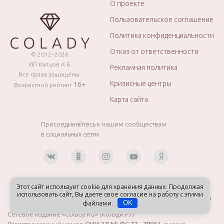
О проекте
Пользовательское соглашение
Политика конфиденциальности
Отказ от ответственности
© 2012–2026
ИП Капцов А.Б.
Рекламная политика
Все права защищены.
Кризисные центры
16+
Возрастной рейтинг
Карта сайта
Присоединяйтесь к нашим сообществам
в социальных сетях
Этот сайт использует cookie для хранения данных. Продолжая
использовать сайт, Вы даете свое согласие на работу с этими
Контакты
Вакансии
Авторы и эксперты
Реклама
файлами.
OK
Сетевое издание «Colady.RU» (Колэди.РУ)
Регистрационный номер
СМИ ЭЛ № ФС 77 - 78961
, выдано