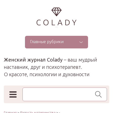
...
Главные рубрики
Женский журнал Colady
– ваш мудрый
наставник, друг и психотерапевт.
О красоте, психологии и духовности
Поиск по сайту
Главная
>
Радость материнства
> -