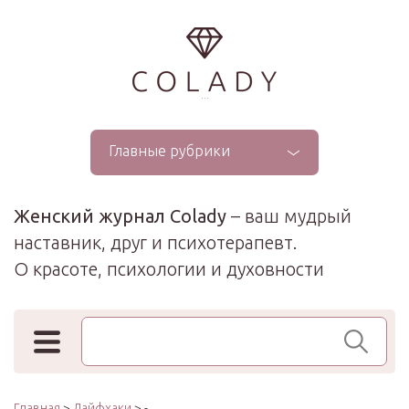
...
Главные рубрики
Женский журнал Colady
– ваш мудрый
наставник, друг и психотерапевт.
О красоте, психологии и духовности
Поиск по сайту
Главная
>
Лайфхаки
> -