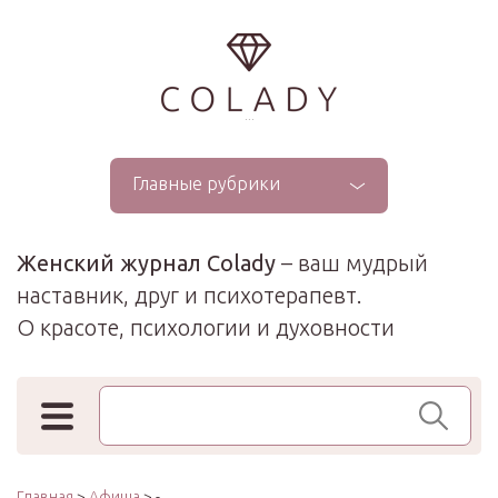
...
Главные рубрики
Женский журнал Colady
– ваш мудрый
наставник, друг и психотерапевт.
О красоте, психологии и духовности
Поиск по сайту
Главная
>
Афиша
> -