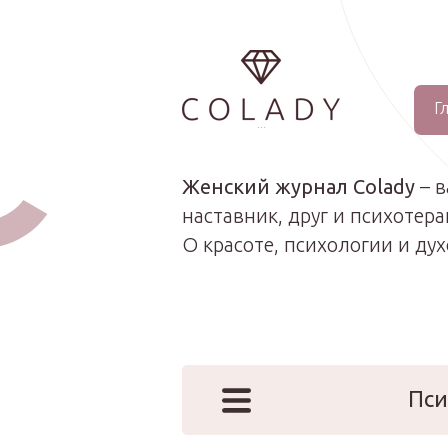
Г
...
Женский журнал Colady
– 
наставник, друг и психотера
О красоте, психологии и ду
Пси
Наши эк