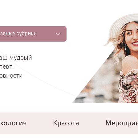
лавные рубрики
ваш мудрый
певт.
ховности
хология
Красота
Меропри
сперты
Расскажи о себе!
Ла