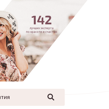
142
лучших эксперта
по красоте и счастью
ятия
йфстайл