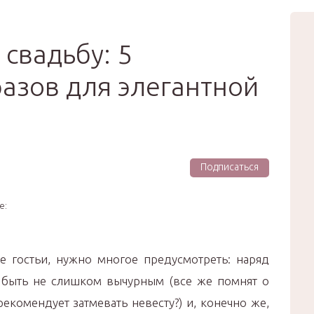
вью
Мода
Звёзды
Зд
Сертификат
 свадьбу: 5
азов для элегантной
Подписаться
е:
ве гостьи, нужно многое предусмотреть: наряд
 быть не слишком вычурным (все же помнят о
екомендует затмевать невесту?) и, конечно же,