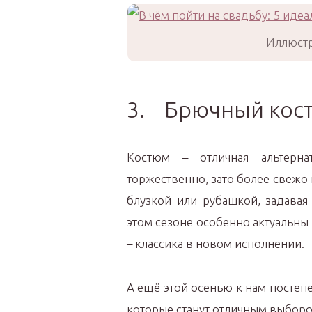
Иллюстр
3. Брючный кос
Костюм – отличная альтерна
торжественно, зато более свежо 
блузкой или рубашкой, задавая
этом сезоне особенно актуальн
– классика в новом исполнении.
А ещё этой осенью к нам посте
которые станут отличным выборо