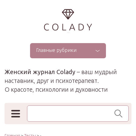
...
Главные рубрики
Женский журнал Colady
– ваш мудрый
наставник, друг и психотерапевт.
О красоте, психологии и духовности
Поиск по сайту
Главная
>
Тесты
> -