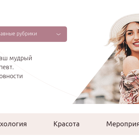
лавные рубрики
ваш мудрый
певт.
ховности
хология
Красота
Меропри
сперты
Расскажи о себе!
Ла