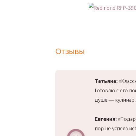
Отзывы
Татьяна:
«Классн
Готовлю с его по
душе — кулинар, 
Евгения:
«Подари
пор не успела ис