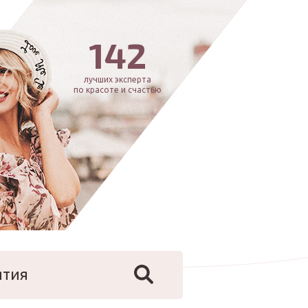
142
лучших эксперта
по красоте и счастью
ятия
йфстайл