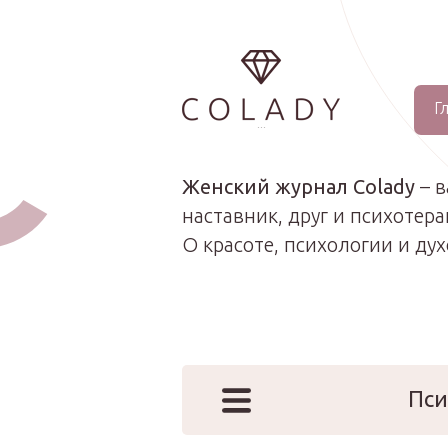
Г
...
Женский журнал Colady
– 
наставник, друг и психотера
О красоте, психологии и ду
Пси
Наши эк