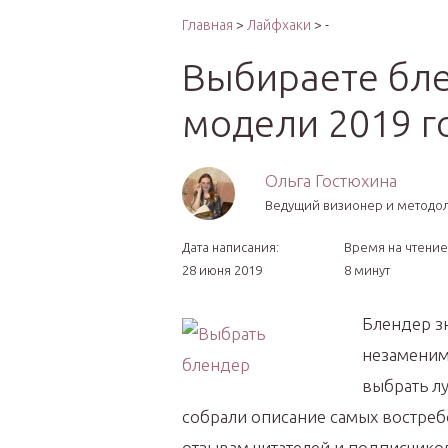
Интер
Главная
>
Лайфхаки
> -
Выбираете бл
модели 2019 г
Ольга Гостюхина
Ведущий визионер и методо
Дата написания:
Время на чтение
28 июня 2019
8 минут
Блендер з
незаменим,
выбрать л
собрали описание самых востреб
отзывам читателей и подписчико