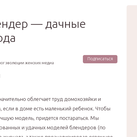
вью
Мода
Звёзды
Зд
Сертификат
ендер — дачные
ода
Подписаться
лог эволюции женских медиа
:
начительно облегчает труд домохозяйки и
 если в доме есть маленький ребенок. Чтобы
учшую модель, придется постараться. Мы
ованных и удачных моделей блендеров (по
в журнала, а также проанализировав огромное