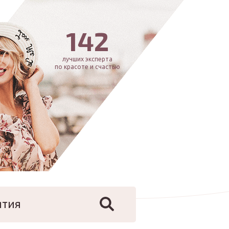
142
лучших эксперта
по красоте и счастью
ятия
йфстайл