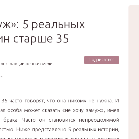
вью
Мода
Звёзды
Зд
Сертификат
уж»: 5 реальных
н старше 35
Подписаться
лог эволюции женских медиа
е:
5 часто говорят, что она никому не нужна. И
кая особа может сказать «не хочу замуж», имея
 брака. Часто он становится непреодолимой
астью. Ниже представлено 5 реальных историй,
торым молодые и красивые женщины остаются