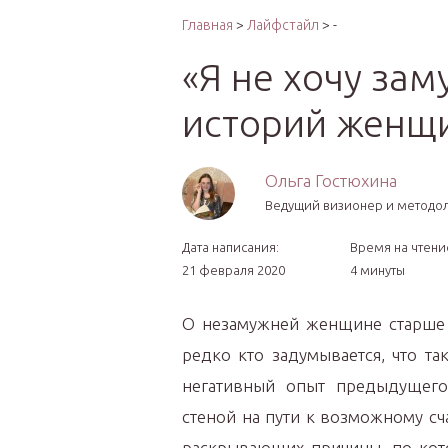
Интер
Главная
>
Лайфстайл
> -
«Я не хочу зам
историй женщи
Ольга Гостюхина
Ведущий визионер и методо
Дата написания:
Время на чтени
21 февраля 2020
4 минуты
О незамужней женщине старше 3
редко кто задумывается, что та
негативный опыт предыдущего
стеной на пути к возможному сч
раскрывающих причины, по ко