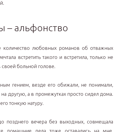
й.
ы – альфонство
е количество любовных романов об отважных
ечтала встретить такого и встретила, только не
в своей больной голове.
ным гением, везде его обижали, не понимали,
 на другую, а в промежутках просто сидел дома.
его тонкую натуру.
 до позднего вечера без выходных, совмещала
се домашние дела тоже оставались на мне.