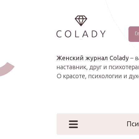
Г
...
Женский журнал Colady
– 
наставник, друг и психотера
О красоте, психологии и ду
Пси
Наши эк