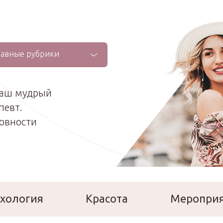
лавные рубрики
ваш мудрый
певт.
ховности
хология
Красота
Меропри
сперты
Расскажи о себе!
Ла