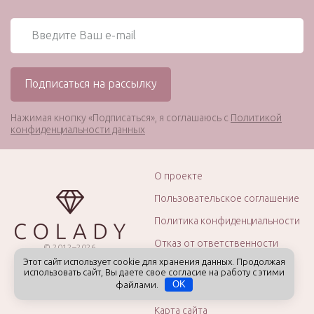
Нажимая кнопку «Подписаться», я соглашаюсь с
Политикой
конфиденциальности данных
О проекте
Пользовательское соглашение
Политика конфиденциальности
Отказ от ответственности
© 2012–2026
Этот сайт использует cookie для хранения данных. Продолжая
ИП Капцов А.Б.
Рекламная политика
использовать сайт, Вы даете свое согласие на работу с этими
Все права защищены.
файлами.
OK
Кризисные центры
16+
Возрастной рейтинг
Карта сайта