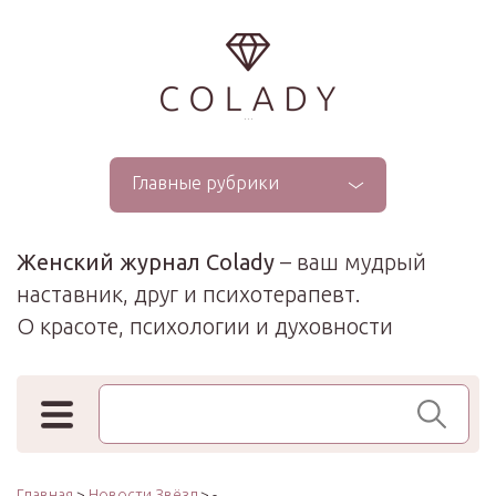
...
Главные рубрики
Женский журнал Colady
– ваш мудрый
наставник, друг и психотерапевт.
О красоте, психологии и духовности
Поиск по сайту
Главная
>
Новости Звёзд
> -