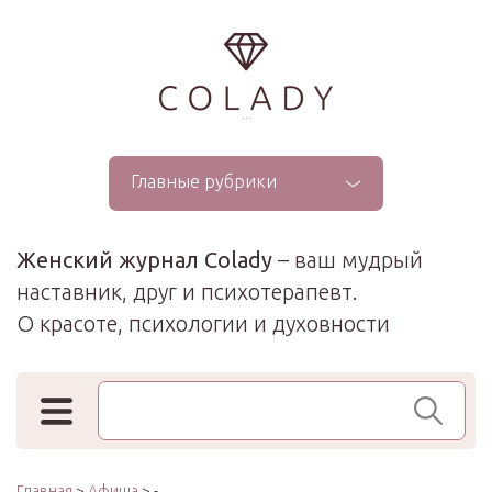
...
Главные рубрики
Женский журнал Colady
– ваш мудрый
наставник, друг и психотерапевт.
О красоте, психологии и духовности
Поиск по сайту
Главная
>
Афиша
> -