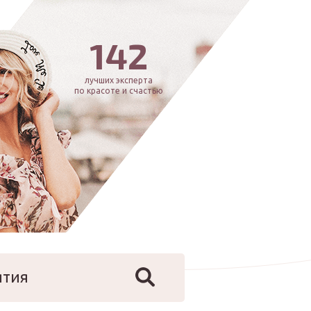
142
лучших эксперта
по красоте и счастью
ятия
йфстайл