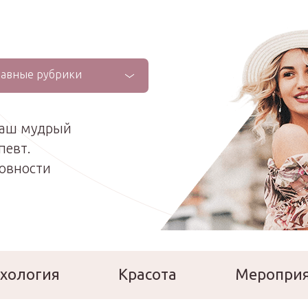
лавные рубрики
ваш мудрый
певт.
ховности
хология
Красота
Меропри
сперты
Расскажи о себе!
Ла