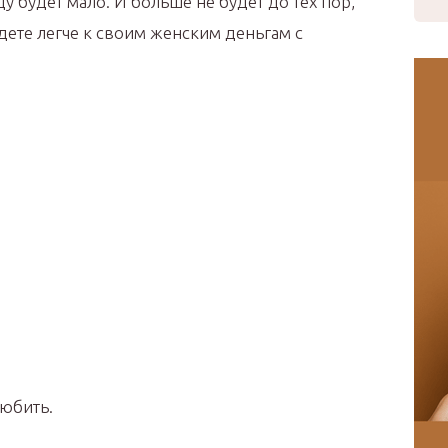
у будет мало. И больше не будет до тех пор,
йдете легче к своим женским деньгам с
юбить.