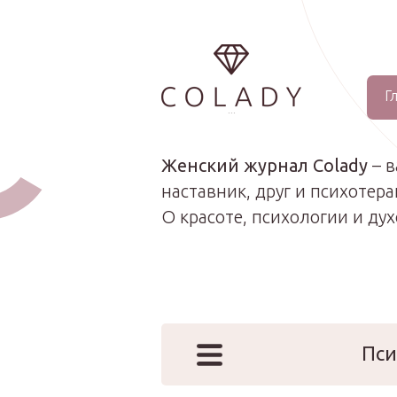
Г
...
Женский журнал Colady
– 
наставник, друг и психотера
О красоте, психологии и ду
Пси
Наши эк