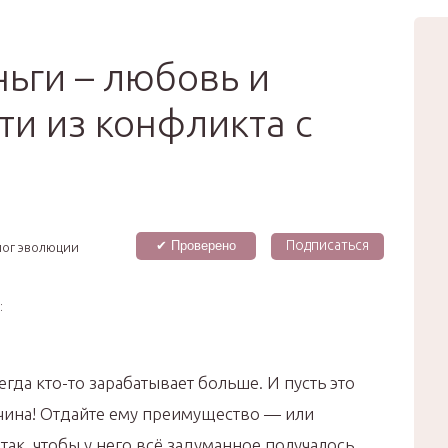
вью
Мода
Звёзды
Зд
Сертификат
ьги – любовь и
ти из конфликта с
Подписаться
✔ Проверено
лог эволюции
:
егда кто-то зарабатывает больше. И пусть это
чина! Отдайте ему преимущество — или
так, чтобы у него всё задуманное получалось.