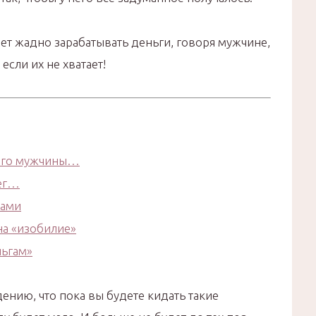
ет жадно зарабатывать деньги, говоря мужчине,
 если их не хватает!
ашего мужчины…
нег…
гами
на «изобилие»
ьгам»
нию, что пока вы будете кидать такие