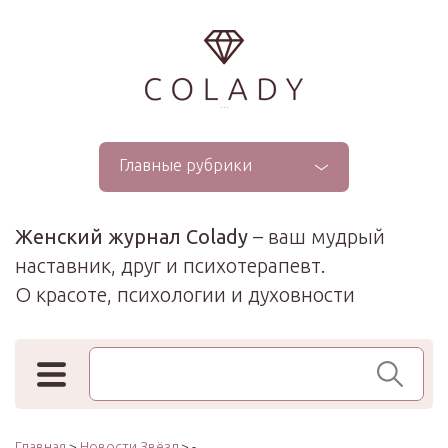
...
Главные рубрики
Женский журнал Colady
– ваш мудрый
наставник, друг и психотерапевт.
О красоте, психологии и духовности
Поиск по сайту
Главная
>
Новости Звёзд
> -